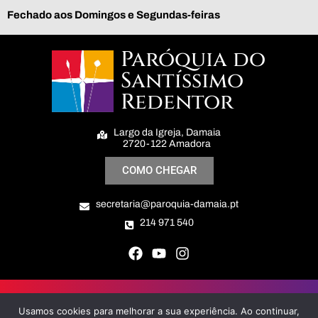
Fechado aos Domingos e Segundas-feiras
Paróquia do
Santíssimo
Redentor
Largo da Igreja, Damaia
2720-122 Amadora
COMO CHEGAR
secretaria@paroquia-damaia.pt
214 971 540
Paróquia do Santíssimo Redentor © All Right Reserved
Usamos cookies para melhorar a sua experiência. Ao continuar,
Politica de Privacidade e Cookies