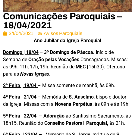
Comunicações Paroquiais –
18/04/2021
24/04/2021
Avisos Paroquiais
Ano Jubilar da Igreja Paroquial
Domingo | 18/04
– 3º Domingo de Páscoa.
Início de
Semana de
Oração pelas Vocações
Consagradas.
Missas:
às 09h; 11h; 17h; 19h. Reunião de
MEC (
15h30). Ofertório
para as
Novas Igreja
s
.
2ª Feira | 19/04
– Missa somente de manhã, às 09h.
4ª Feira | 21/04
– Memória de
S. Anselmo
, bispo e doutor
da Igreja. Missas com a
Novena Perpétua
, às 09h e às 19h.
5ª Feira | 22/04
–
Adoração
ao Santíssimo Sacramento, às
18h15. Reunião do
Conselho Pastoral Paroquial,
às 21h.
6ª Feira | 23/04
–
Memória de
S. Jorge
, mártir e de
S.