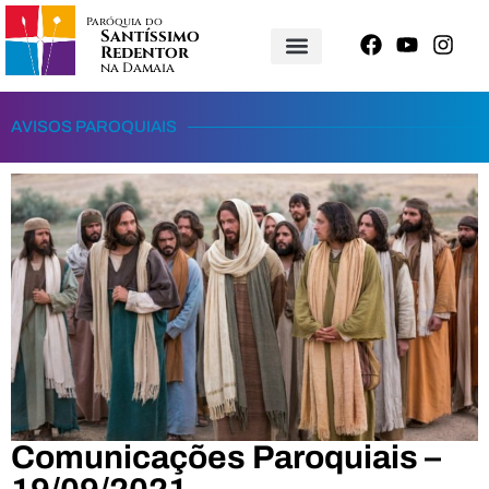
Paróquia do
Santíssimo
Redentor
na Damaia
AVISOS PAROQUIAIS
Comunicações Paroquiais –