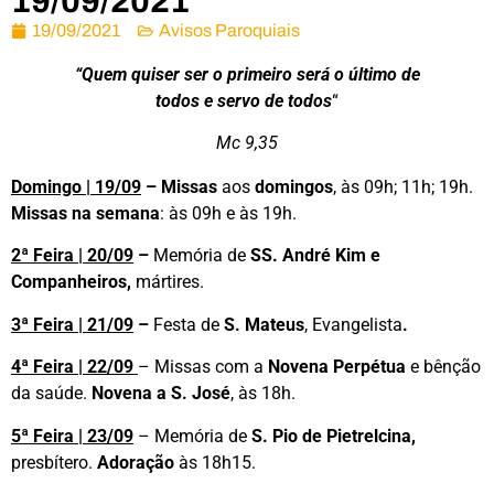
19/09/2021
19/09/2021
Avisos Paroquiais
“Quem quiser ser o primeiro será o último de
todos e servo de todos
“
Mc 9,35
Domingo | 19/09
– Missas
aos
domingos
, às 09h; 11h; 19h.
Missas na
semana
: às 09h e às 19h.
2ª Feira | 20/09
–
Memória de
SS. André Kim e
Companheiros,
mártires.
3ª Feira | 21/09
–
Festa de
S. Mateus
, Evangelista
.
4ª Feira | 22/09
– Missas com a
Novena Perpétua
e bênção
da saúde.
Novena a S. José
, às 18h.
5ª Feira | 23/09
– Memória de
S. Pio de Pietrelcina,
presbítero.
Adoração
às 18h15.