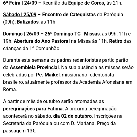
6ª Feira | 24/09
–
Reunião da
Equipe de Coros,
às 21h.
Sábado | 25/09
–
Encontro de Catequistas
da Paróquia
(09h);
Batizados
, às 11h.
Domingo | 26/09
–
26º Domingo TC
.
Missas
, às 09h; 11h e
19h.
Abertura do Ano Pastoral
na Missa às 11h.
Retiro
das
crianças da 1ª Comunhão.
Durante esta semana os padres redentoristas participarão
da
Assembleia Provincial
. Na sua ausência as missas serão
celebradas por
Pe. Maikel
, missionário redentorista
brasileiro, atualmente professor da Academia Afonsiana em
Roma.
A partir de mês de outubro serão retomadas as
peregrinações para Fátima
. A próxima peregrinação
acontecerá no sábado,
dia 02 de outubro
. Inscrições na
Secretaria da Paróquia ou com D. Mariana. Preço da
passagem 13€.