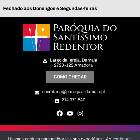
Fechado aos Domingos e Segundas-feiras
Paróquia do
Santíssimo
Redentor
Largo da Igreja, Damaia
2720-122 Amadora
COMO CHEGAR
secretaria@paroquia-damaia.pt
214 971 540
Paróquia do Santíssimo Redentor © All Right Reserved
Usamos cookies para melhorar a sua experiência. Ao continuar,
Politica de Privacidade e Cookies