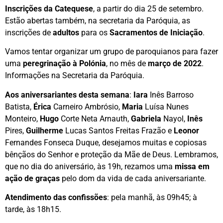
Inscrições da Catequese
, a partir do dia 25 de setembro.
Estão abertas também, na secretaria da Paróquia, as
inscrições de
adultos
para os
Sacramentos de Iniciação
.
Vamos tentar organizar um grupo de paroquianos para fazer
uma
peregrinação à Polónia
, no mês de
março de 2022
.
Informações na Secretaria da Paróquia.
Aos aniversariantes desta semana
:
Iara
Inês Barroso
Batista,
Érica
Carneiro Ambrósio,
Maria
Luísa Nunes
Monteiro,
Hugo
Corte Neta Arnauth,
Gabriela
Nayol,
Inês
Pires,
Guilherme
Lucas Santos Freitas Frazão e
Leonor
Fernandes Fonseca Duque, desejamos muitas e copiosas
bênçãos do Senhor e proteção da Mãe de Deus. Lembramos,
que no dia do aniversário, às 19h, rezamos uma
missa em
ação de graças
pelo dom da vida de cada aniversariante.
Atendimento das confissões
: pela manhã, às 09h45; à
tarde, às 18h15.