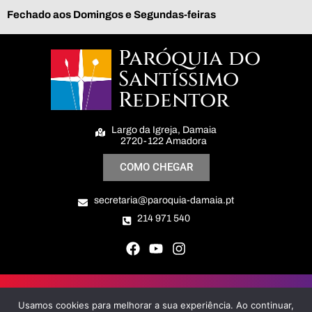
Fechado aos Domingos e Segundas-feiras
Paróquia do
Santíssimo
Redentor
Largo da Igreja, Damaia
2720-122 Amadora
COMO CHEGAR
secretaria@paroquia-damaia.pt
214 971 540
Paróquia do Santíssimo Redentor © All Right Reserved
Usamos cookies para melhorar a sua experiência. Ao continuar,
Politica de Privacidade e Cookies