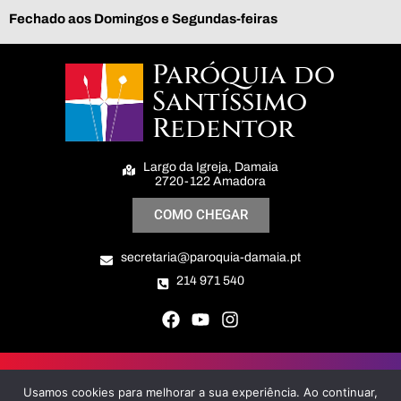
Fechado aos Domingos e Segundas-feiras
Paróquia do
Santíssimo
Redentor
Largo da Igreja, Damaia
2720-122 Amadora
COMO CHEGAR
secretaria@paroquia-damaia.pt
214 971 540
Paróquia do Santíssimo Redentor © All Right Reserved
Usamos cookies para melhorar a sua experiência. Ao continuar,
Politica de Privacidade e Cookies