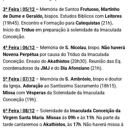
3ª Feira | 05/12
–
Memória de Santos
Frutuoso, Martinho
de Dume e Geraldo,
bispos.
Estudos Bíblicos com
Leitores
(19h45). Encontro e Formação para
Catequistas
(21h)
.
Início do
Tríduo
em preparação à solenidade da Imaculada
Conceição.
4ª Feira | 06/12
– Memória de
S. Nicolau
, bispo.
Não haverá
Novena Perpétua
por causa do Tríduo da Imaculada
Conceição. Ensaio do
Akathistos
(20h30). Reunião das Eq.
coordenadoras da
JMJ
e do
Dia Afonsiano
(21h).
5ª Feira | 07/12
–
S. Ambrósio,
bispo e doutor
Memória de
da Igreja
.
Adoração
ao Santíssimo Sacramento (18h15).
Missa
com
Vésperas
da Solenidade da Imaculada
Conceição (19h).
6ª Feira | 08/12
– Solenidade da
Imaculada Conceição da
Virgem Santa Maria
.
Missas
às
09h
e às
11h
. Na parte da
tarde cantaremos o
Akathistos
, às
17h
. Não haverá missa à