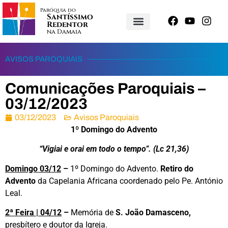
Paróquia do
Santíssimo
Redentor
na Damaia
AVISOS PAROQUIAIS
Comunicações Paroquiais –
03/12/2023
03/12/2023
Avisos Paroquiais
1º Domingo do Advento
“Vigiai e orai em todo o tempo
”. (Lc 21,36)
Domingo 03/12
–
1º Domingo do Advento.
Retiro do
Advento
da Capelania Africana coordenado pelo Pe. António
Leal.
2ª Feira | 04/12
–
Memória de
S. João Damasceno,
presbítero e doutor da Igreja.