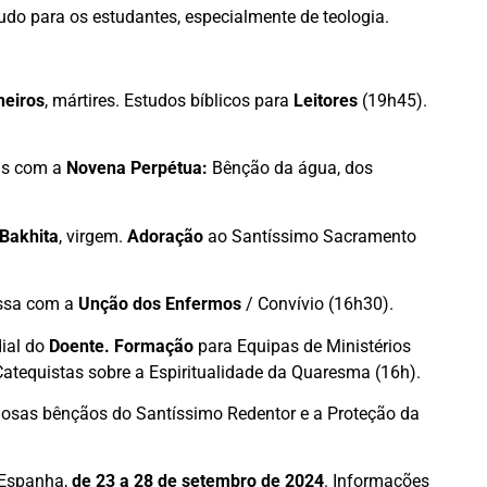
udo para os estudantes, especialmente de teologia.
heiros
, mártires. Estudos bíblicos para
Leitores
(19h45).
as com a
Novena Perpétua:
Bênção da água, dos
 Bakhita
, virgem.
Adoração
ao Santíssimo Sacramento
issa com a
Unção dos Enfermos
/ Convívio (16h30).
al do
Doente.
Formação
para Equipas de Ministérios
e Catequistas sobre a Espiritualidade da Quaresma (16h).
osas bênçãos do Santíssimo Redentor e a Proteção da
 Espanha,
de 23 a 28 de setembro
de 2024
. Informações