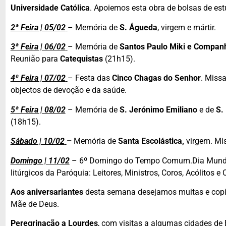
Universidade Católica
. Apoiemos esta obra de bolsas de est
2ª Feira | 05/02
– Memória de
S. Águeda
, virgem e mártir.
3ª Feira | 06/02
– Memória de
Santos Paulo Miki e Compan
Reunião para
Catequistas
(21h15).
4ª Feira | 07/02
– Festa das
Cinco Chagas do Senhor
. Miss
objectos de devoção e da saúde.
5ª Feira | 08/02
– Memória de
S. Jerónimo Emiliano
e de
S.
(18h15).
Sábado | 10/02
–
Memória de
Santa Escolástica,
virgem. M
Domingo | 11/02
– 6º Domingo do Tempo Comum.Dia Mundi
litúrgicos da Paróquia: Leitores, Ministros, Coros, Acólitos 
Aos aniversariantes
desta semana desejamos muitas e copi
Mãe de Deus.
Peregrinação a Lourdes
, com visitas a algumas cidades de