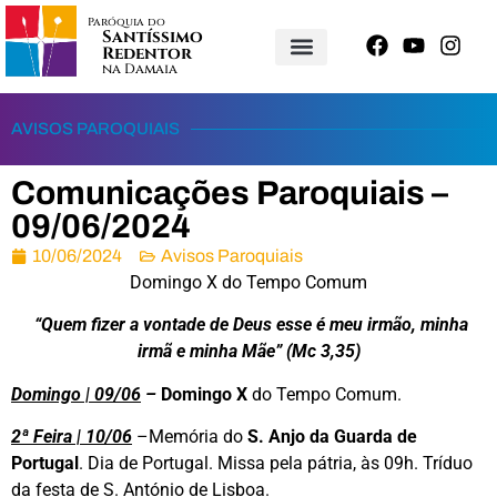
Paróquia do
Santíssimo
Redentor
na Damaia
AVISOS PAROQUIAIS
Comunicações Paroquiais –
09/06/2024
10/06/2024
Avisos Paroquiais
Domingo X do Tempo Comum
“Quem fizer a vontade de Deus esse é meu irmão, minha
irmã e minha Mãe” (Mc 3,35)
Domingo | 09/06
–
Domingo X
do Tempo Comum.
2ª Feira | 10/06
–Memória do
S. Anjo da Guarda de
Portugal
. Dia de Portugal. Missa pela pátria, às 09h. Tríduo
da festa de S. António de Lisboa.