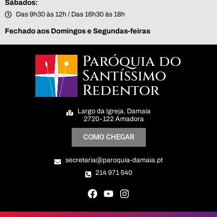
Sábados:
Das 9h30 às 12h / Das 16h30 às 18h
Fechado aos Domingos e Segundas-feiras
Paróquia do
Santíssimo
Redentor
Largo da Igreja, Damaia
2720-122 Amadora
COMO CHEGAR
secretaria@paroquia-damaia.pt
214 971 540