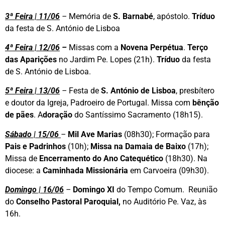
3ª Feira | 11/06
–
Memória de
S. Barnabé
, apóstolo.
Tríduo
da festa de S. António de Lisboa
4ª Feira | 12/06
–
Missas com a
Novena Perpétua
.
Terço
das Aparições
no Jardim Pe. Lopes (21h).
Tríduo
da festa
de S. António de Lisboa.
5ª Feira | 13/06
–
Festa de
S. António de Lisboa
, presbítero
e doutor da Igreja, Padroeiro de Portugal. Missa com
bênção
de pães
. A
doração
do Santíssimo Sacramento (18h15).
Sábado | 15/06
–
Mil Ave Marias
(08h30); Formação para
Pais e Padrinhos
(10h);
Missa na Damaia de Baixo
(17h);
Missa de
Encerramento do Ano Catequético
(18h30). Na
diocese: a
Caminhada Missionária
em Carvoeira (09h30).
Domingo | 16/06
–
Domingo XI
do Tempo Comum. Reunião
do
Conselho Pastoral Paroquial,
no Auditório Pe. Vaz, às
16h.