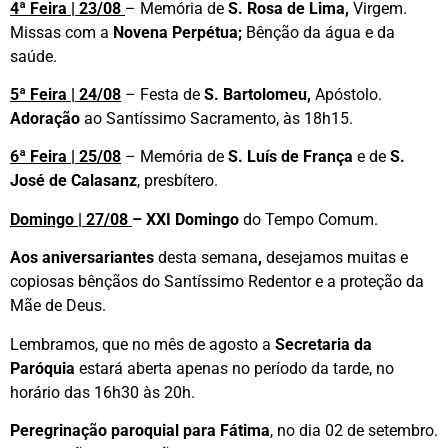
4ª Feira | 23/08
– Memória de
S. Rosa de Lima,
Virgem.
Missas com a
Novena Perpétua;
Bênção da água e da
saúde.
5ª Feira | 24/08
– Festa de
S. Bartolomeu,
Apóstolo.
Adoração
ao Santíssimo Sacramento, às 18h15.
6ª Feira | 25/08
– Memória de
S. Luís de França
e de
S.
José de Calasanz
, presbítero.
Domingo | 27/08
–
XXI Domingo
do Tempo Comum.
Aos aniversariantes
desta semana
,
desejamos muitas e
copiosas bênçãos do Santíssimo Redentor e a proteção da
Mãe de Deus.
Lembramos, que no mês de agosto a
Secretaria da
Paróquia
estará aberta apenas no período da tarde, no
horário das 16h30 às 20h.
Peregrinação paroquial para Fátima
, no dia 02 de setembro.