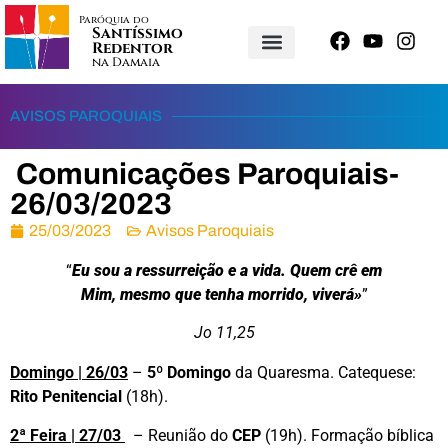
Paróquia do
Santíssimo
Redentor
na Damaia
AVISOS PAROQUIAIS
Comunicações Paroquiais-
26/03/2023
25/03/2023
Avisos Paroquiais
“
Eu sou a ressurreição e a vida. Quem crê em
Mim, mesmo que tenha morrido, viverá»
”
Jo 11,25
Domingo | 26/03
–
5º Domingo
da Quaresma. Catequese:
Rito Penitencial
(18h).
2ª Feira | 27/03
– Reunião do
CEP
(19h). Formação bíblica