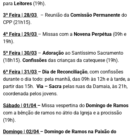
para
Leitores
(19h).
3ª Feira | 28/03
– Reunião da
Comissão Permanente
do
CPP (21h15).
4ª Feira | 29/03
– Missas com a
Novena Perpétua
(09h e
19h).
5ª Feira | 30/03
–
Adoração
ao Santíssimo Sacramento
(18h15).
Confissões
das crianças da catequese (19h).
6ª Feira | 31/03
–
Dia de Reconciliação
, com confissões
durante o dia todo: pela manhã, das 09h às 12h e à tarde, a
partir das 15h.
Via – Sacra
pelas ruas da Damaia, às 21h,
coordenada pelos jovens.
Sábado | 01/04
–
Missa vespertina do
Domingo de Ramos
com a bênção de ramos no átrio da Igreja e a procissão
(19h).
Domingo | 02/04
–
Domingo de Ramos na Paixão do