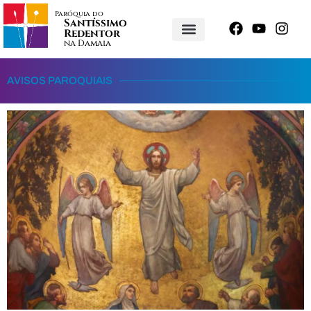
Paróquia do
Santíssimo
Redentor
na Damaia
AVISOS PAROQUIAIS