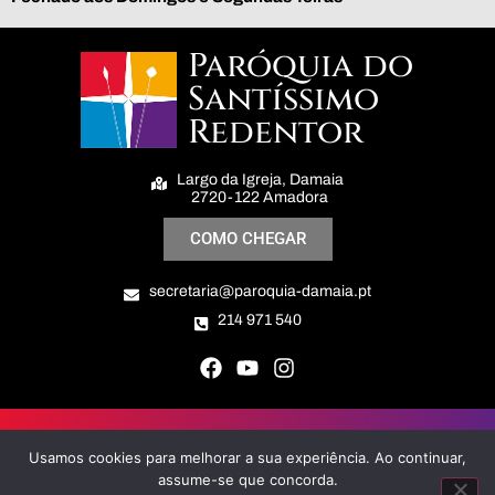
Paróquia do
Santíssimo
Redentor
Largo da Igreja, Damaia
2720-122 Amadora
COMO CHEGAR
secretaria@paroquia-damaia.pt
214 971 540
Paróquia do Santíssimo Redentor © All Right Reserved
Usamos cookies para melhorar a sua experiência. Ao continuar,
Politica de Privacidade e Cookies
assume-se que concorda.