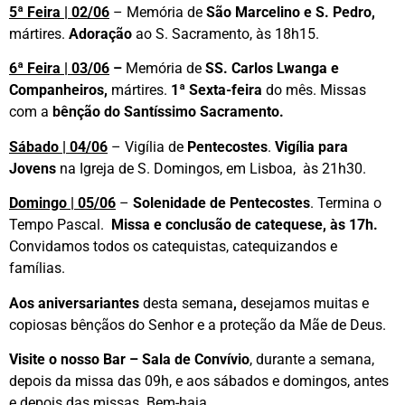
5ª Feira | 02/06
– Memória de
São Marcelino e S. Pedro,
mártires.
Adoração
ao S. Sacramento, às 18h15.
6ª Feira | 03/06
–
Memória de
SS. Carlos Lwanga e
Companheiros,
mártires.
1ª Sexta-feira
do mês.
Missas
com a
bênção do Santíssimo Sacramento.
Sábado | 04/06
– Vigília de
Pentecostes
.
Vigília para
Jovens
na Igreja de S. Domingos, em Lisboa, às 21h30.
Domingo | 05/06
–
Solenidade de Pentecostes
. Termina o
Tempo Pascal.
Missa e conclusão de catequese, às 17h.
Convidamos todos os catequistas, catequizandos e
famílias.
Aos aniversariantes
desta semana
,
desejamos muitas e
copiosas bênçãos do Senhor e a proteção da Mãe de Deus.
Visite o nosso Bar – Sala de Convívio
, durante a semana,
depois da missa das 09h, e aos sábados e domingos, antes
e depois das missas. Bem-haja.