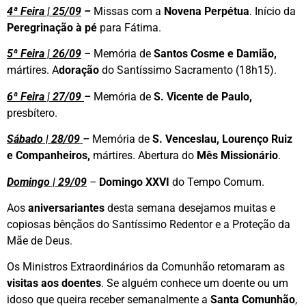
4ª Feira | 25/09
–
Missas com a
Novena Perpétua
. Início da
Peregrinação à pé
para Fátima.
5ª Feira | 26/09
–
Memória de
Santos Cosme e Damião,
mártires.
A
doração
do Santíssimo Sacramento (18h15).
6ª Feira | 27/09
–
Memória de
S. Vicente de Paulo,
presbítero.
Sábado | 28/09
–
Memória de
S. Venceslau, Lourenço Ruiz
e Companheiros,
mártires. Abertura do
Mês Missionário
.
Domingo | 29/09
–
Domingo XXVI
do Tempo Comum.
Aos
aniversariantes
desta semana desejamos muitas e
copiosas bênçãos do Santíssimo Redentor e a Proteção da
Mãe de Deus.
Os Ministros Extraordinários da Comunhão retomaram as
visitas aos doentes
. Se alguém conhece um doente ou um
idoso que queira receber semanalmente a
Santa Comunhão
,