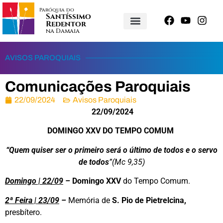
Paróquia do
Santíssimo
Redentor
na Damaia
AVISOS PAROQUIAIS
Comunicações Paroquiais
22/09/2024
Avisos Paroquiais
22/09/2024
DOMINGO XXV DO TEMPO COMUM
“Quem quiser ser o primeiro será o último de todos e o servo
de todos
”(Mc 9,35)
Domingo | 22/09
–
Domingo XXV
do Tempo Comum.
2ª Feira | 23/09
–
Memória de
S. Pio de Pietrelcina,
presbítero.