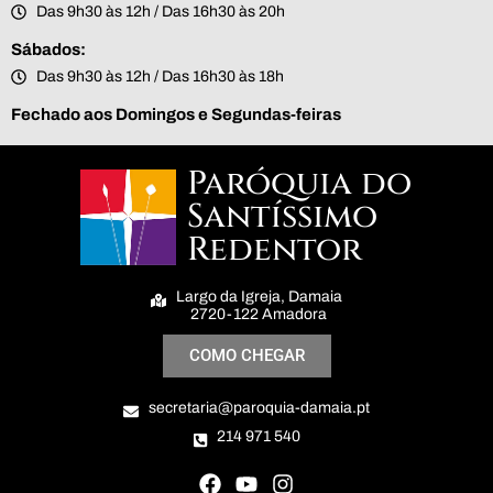
Das 9h30 às 12h / Das 16h30 às 20h
Sábados:
Das 9h30 às 12h / Das 16h30 às 18h
Fechado aos Domingos e Segundas-feiras
Paróquia do
Santíssimo
Redentor
Largo da Igreja, Damaia
2720-122 Amadora
COMO CHEGAR
secretaria@paroquia-damaia.pt
214 971 540