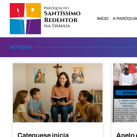
Paróquia do
Santíssimo
Redentor
INÍCIO
A PARÓQUI
na Damaia
NOTÍCIAS
Catequese inicia
Apelo 