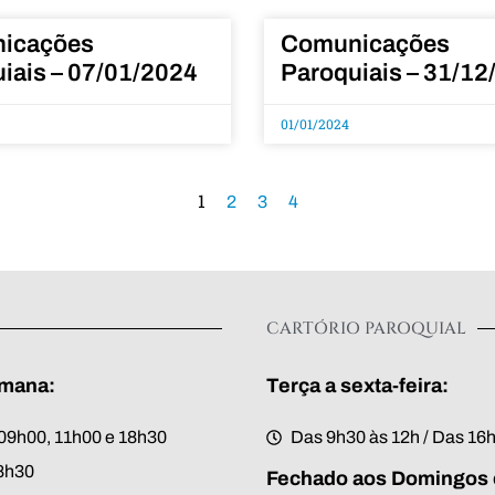
icações
Comunicações
iais – 07/01/2024
Paroquiais – 31/12
01/01/2024
1
2
3
4
CARTÓRIO PAROQUIAL
emana:
Terça a sexta-feira:
09h00, 11h00 e 18h30
Das 9h30 às 12h / Das 16
8h30
Fechado aos Domingos 